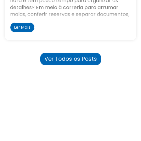
hora e tem pouco tempo para organizar os
detalhes? Em meio à correria para arrumar
malas, conferir reservas e separar documentos,
surge uma dúvida comum. Ainda dá tempo de
contratar um seguro viagem?
Ler Mais
Ver Todos os Posts