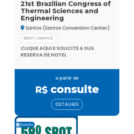
21st Brazilian Congress of
Thermal Sciences and
Engineering
Santos (Santos Convention Center)
ENCIT
SANTOS
CLIQUE AQUI E SOLICITE A SUA
RESERVA DE HOTEL
CLIQUE AQUI E SOLICITE SUA RESERVA
DE PASSAGEM AÉREA
a partir de
CLIQUE AQUI E EMITA O SEU SEGURO
consulte
VIAGEM
R$
DETALHES
Evento