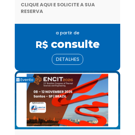
CLIQUE AQUI E SOLICITE A SUA
RESERVA
a partir de
consulte
R$
DETALHES
Evento