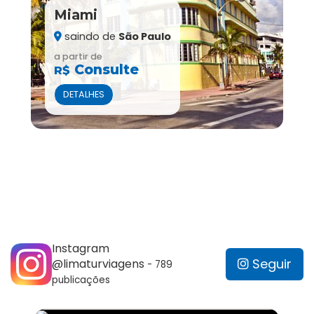
Miami
saindo de
São Paulo
a partir de
Consulte
R$
DETALHES
Instagram
Seguir
@limaturviagens
-
789
publicações